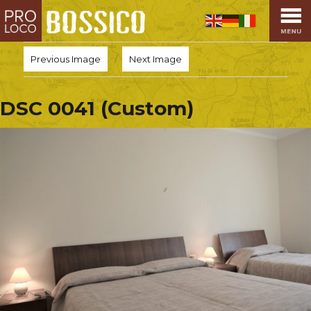
HOME
PRO LOCO
Previous Image
Next Image
L’ALTOPIANO
EVENTI
DSC 0041 (Custom)
PROMOZIONI
ASSOCIAZIONI
SPORT
OSPITALITÀ
SAPORI TIPICI
ARTE E CULTURA
COMMERCIO
DINTORNI
CONTATTI