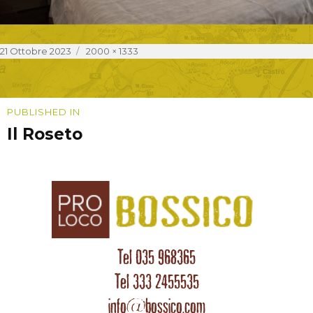
Posted
Full
21 Ottobre 2023
2000 × 1333
on
size
Navigazione
PUBLISHED IN
Il Roseto
articoli
Tel 035 968365
Tel 333 2455535
info@bossico.com