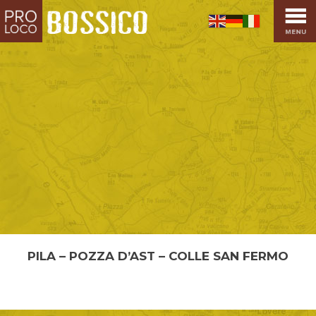
HOME
PRO LOCO
L’ALTOPIANO
EVENTI
PROMOZIONI
ASSOCIAZIONI
SPORT
OSPITALITÀ
SAPORI TIPICI
ARTE E CULTURA
PILA – POZZA D’AST – COLLE SAN FERMO
COMMERCIO
PILA – POZZA D’AST – COLLE SAN FERMO Lunghezza:
DINTORNI
3,6 km Durata totale: 1,30 ...
CONTATTI