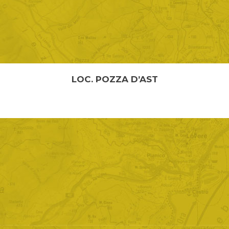
LOC. POZZA D’AST
DALLA LOCALITA’ “PILA” ALLA “POZZA D’AST”
(Chiesetta dei Caduti)...