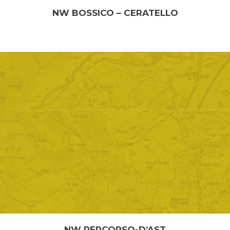
NW BOSSICO – CERATELLO
NORDIC WALKING PERCORSO 3 – BOSSICO –
CERATELLO Difficoltà: facile Lunghezza...
NW PERCORSO-D’AST