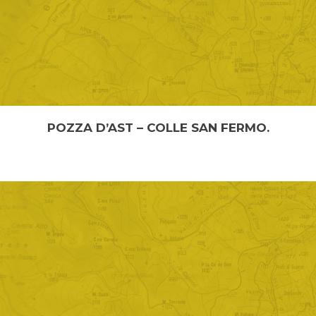
POZZA D’AST – COLLE SAN FERMO.
DALLA “POZZA D’AST” AL “COLLE SAN FERMO”
Lunghezza: 1,8 km Temp...