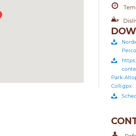
Tem
Disli
DOW
Nordi
Perco
https
conte
Park-Alto
Colli.gpx
Sched
CONT