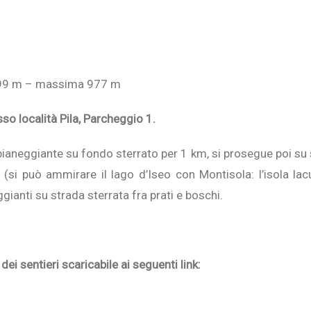
899 m – massima 977 m
sso località Pila, Parcheggio 1.
o pianeggiante su fondo sterrato per 1 km, si prosegue poi su
i può ammirare il lago d’Iseo con Montisola: l’isola lacus
ianti su strada sterrata fra prati e boschi.
dei sentieri scaricabile ai seguenti link: