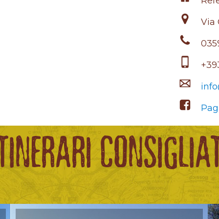
Refe
Via 
035
+39
inf
Pag
ITINERARI CONSIGLIAT