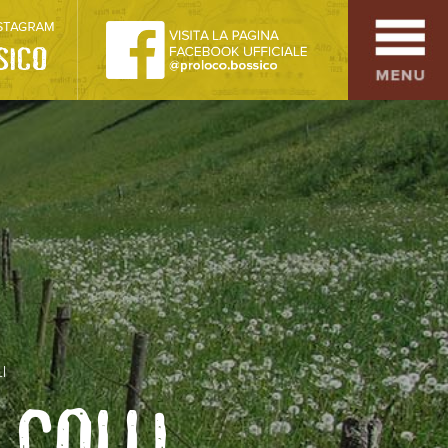
SPORT
OSPITALITÀ
SAPORI TIPICI
ARTE E CULTURA
COMMERCIO
DINTORNI
I
CONTATTI