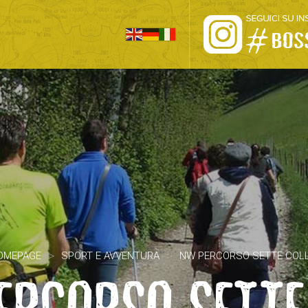
HOME
PRO LOCO
L’ALTOPIANO
EVENTI
PROMOZIONI
ASSOCIAZIONI
>
>
OMEPAGE
SPORT E AVVENTURA
NW PERCORSO SETTE COLL