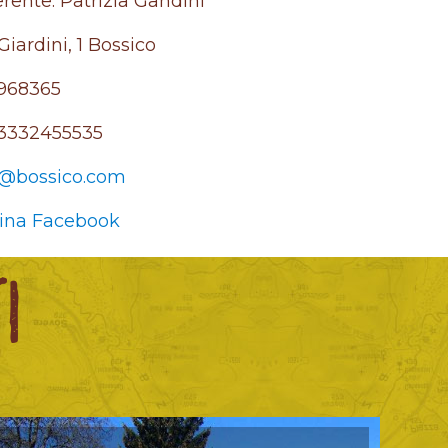
rente: Patrizia Gandini
Giardini, 1 Bossico
968365
3332455535
o@bossico.com
ina Facebook
I