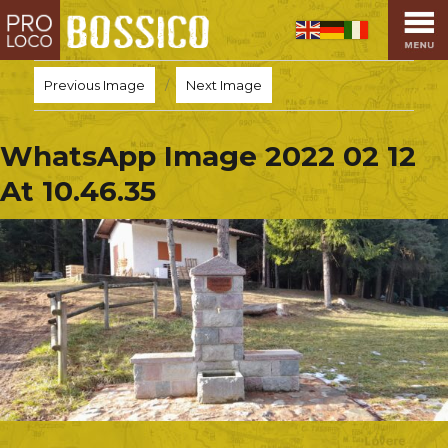
HOME
PRO LOCO
Previous Image
Next Image
L’ALTOPIANO
EVENTI
WhatsApp Image 2022 02 12
PROMOZIONI
At 10.46.35
ASSOCIAZIONI
SPORT
OSPITALITÀ
SAPORI TIPICI
ARTE E CULTURA
COMMERCIO
DINTORNI
CONTATTI