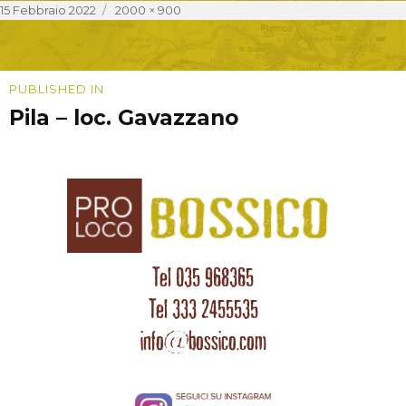
Posted
Full
15 Febbraio 2022
2000 × 900
on
size
Navigazione
PUBLISHED IN
Pila – loc. Gavazzano
articoli
Tel 035 968365
Tel 333 2455535
info@bossico.com