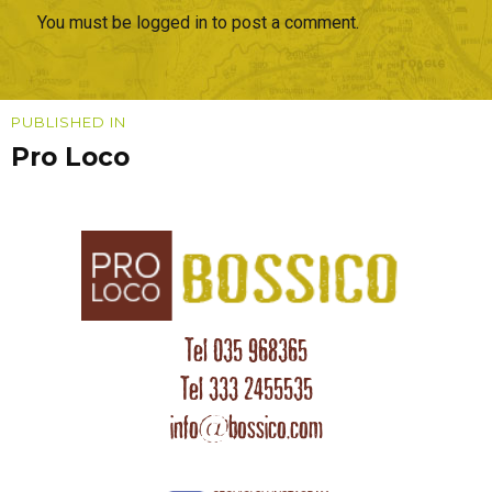
You must be logged in to post a comment.
Navigazione
PUBLISHED IN
Pro Loco
articoli
Tel 035 968365
Tel 333 2455535
info@bossico.com