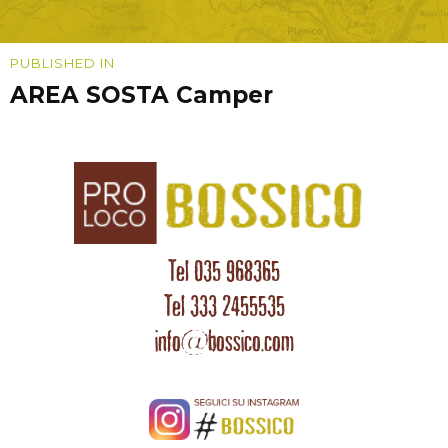
Navigazione
PUBLISHED IN
AREA SOSTA Camper
articoli
Tel 035 968365
Tel 333 2455535
info@bossico.com