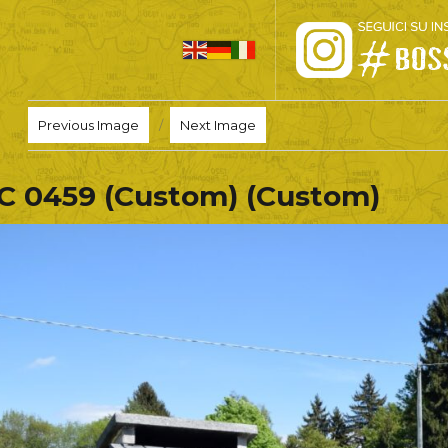
HOME
Previous Image
Next Image
PRO LOCO
C 0459 (Custom) (Custom)
L’ALTOPIANO
EVENTI
PROMOZIONI
ASSOCIAZIONI