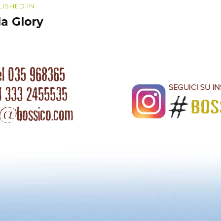
igazione
LISHED IN
la Glory
coli
el 035 968365
l 333 2455535
o@bossico.com