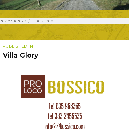
Posted
Full
26 Aprile 2020
1500 × 1000
on
size
Navigazione
PUBLISHED IN
Villa Glory
articoli
Tel 035 968365
Tel 333 2455535
info@bossico.com