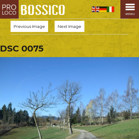
HOME
PRO LOCO
Previous Image
Next Image
L’ALTOPIANO
EVENTI
DSC 0075
PROMOZIONI
ASSOCIAZIONI
SPORT
OSPITALITÀ
SAPORI TIPICI
ARTE E CULTURA
COMMERCIO
DINTORNI
CONTATTI