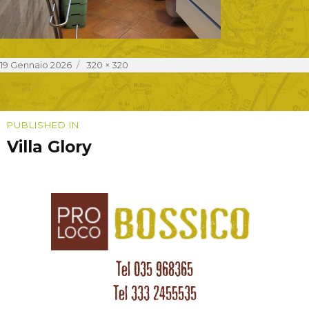
Posted
Full
19 Gennaio 2026
320 × 320
on
size
Navigazione
PUBLISHED IN
Villa Glory
articoli
Tel 035 968365
Tel 333 2455535