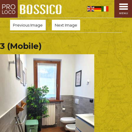
HOME
PRO LOCO
Previous Image
Next Image
L’ALTOPIANO
EVENTI
3 (Mobile)
PROMOZIONI
ASSOCIAZIONI
SPORT
OSPITALITÀ
SAPORI TIPICI
ARTE E CULTURA
COMMERCIO
DINTORNI
CONTATTI