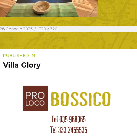
Posted
Full
26 Gennaio 2025
320 × 320
on
size
Navigazione
PUBLISHED IN
Villa Glory
articoli
Tel 035 968365
Tel 333 2455535