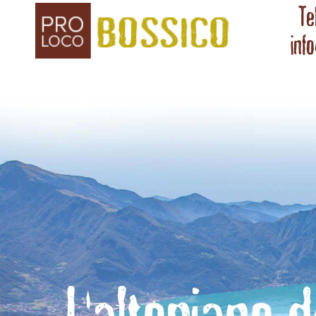
Te
inf