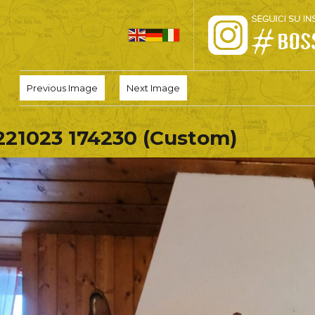
HOME
Previous Image
Next Image
PRO LOCO
221023 174230 (Custom)
L’ALTOPIANO
EVENTI
PROMOZIONI
ASSOCIAZIONI