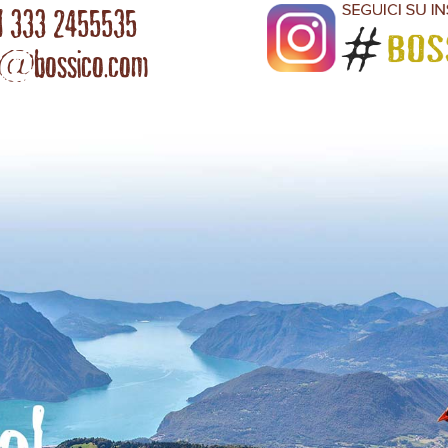
l 333 2455535
o@bossico.com