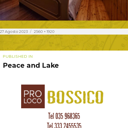
Posted
Full
27 Agosto 2023
2560 × 1920
on
size
Navigazione
PUBLISHED IN
Peace and Lake
articoli
Tel 035 968365
Tel 333 2455535