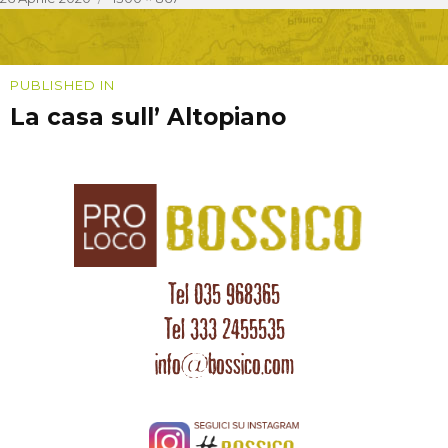
on
size
Navigazione
PUBLISHED IN
La casa sull’ Altopiano
articoli
Tel 035 968365
Tel 333 2455535
info@bossico.com