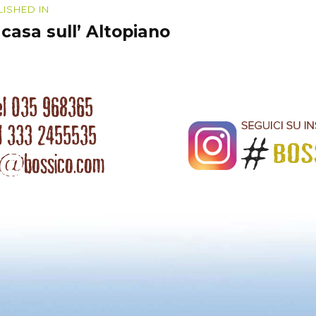
igazione
LISHED IN
 casa sull’ Altopiano
coli
el 035 968365
l 333 2455535
o@bossico.com