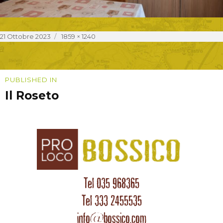
Posted
Full
21 Ottobre 2023
1859 × 1240
on
size
Navigazione
PUBLISHED IN
Il Roseto
articoli
Tel 035 968365
Tel 333 2455535
info@bossico.com