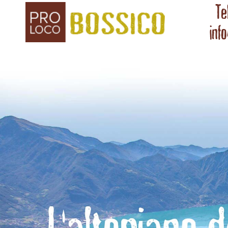
Te
inf