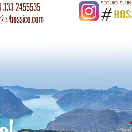
l 333 2455535
o@bossico.com