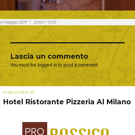
Posted
Full
4 Maggio 2017
2000 × 1333
on
size
Lascia un commento
You must be logged in to post a comment.
Navigazione
PUBLISHED IN
Hotel Ristorante Pizzeria Al Milano
articoli