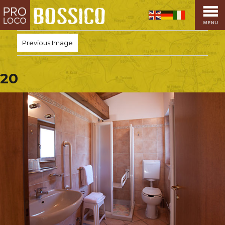
HOME
PRO LOCO
Previous Image
L’ALTOPIANO
EVENTI
20
PROMOZIONI
ASSOCIAZIONI
SPORT
OSPITALITÀ
SAPORI TIPICI
ARTE E CULTURA
COMMERCIO
DINTORNI
CONTATTI