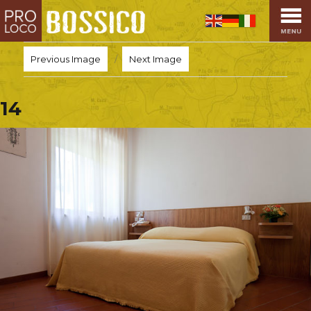
HOME
PRO LOCO
Previous Image
Next Image
L’ALTOPIANO
EVENTI
14
PROMOZIONI
ASSOCIAZIONI
SPORT
OSPITALITÀ
SAPORI TIPICI
ARTE E CULTURA
COMMERCIO
DINTORNI
CONTATTI