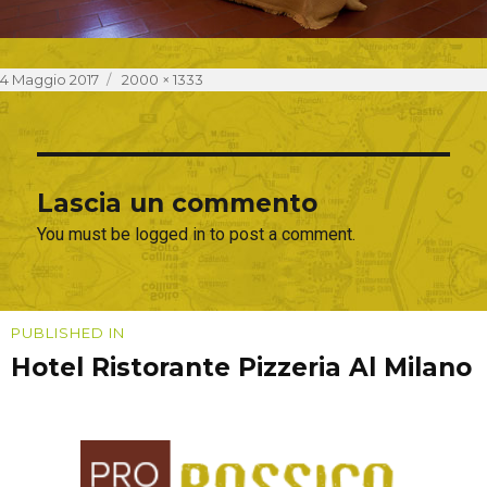
Posted
Full
4 Maggio 2017
2000 × 1333
on
size
Lascia un commento
You must be logged in to post a comment.
Navigazione
PUBLISHED IN
Hotel Ristorante Pizzeria Al Milano
articoli