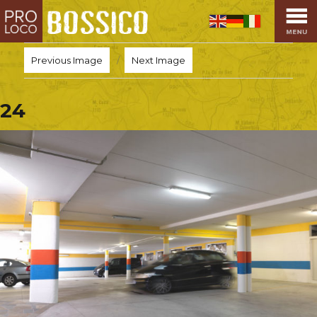
HOME
PRO LOCO
Previous Image
Next Image
L’ALTOPIANO
EVENTI
24
PROMOZIONI
ASSOCIAZIONI
SPORT
OSPITALITÀ
SAPORI TIPICI
ARTE E CULTURA
COMMERCIO
DINTORNI
CONTATTI