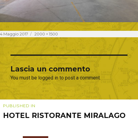
Posted
Full
4 Maggio 2017
2000 × 1500
on
size
Lascia un commento
You must be logged in to post a comment.
Navigazione
PUBLISHED IN
HOTEL RISTORANTE MIRALAGO
articoli