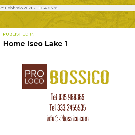
Posted
Full
25 Febbraio 2021
1024 × 576
on
size
Navigazione
PUBLISHED IN
Home Iseo Lake 1
articoli
Tel 035 968365
Tel 333 2455535
info@bossico.com