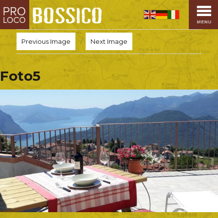
HOME
PRO LOCO
Previous Image
Next Image
L’ALTOPIANO
EVENTI
Foto5
PROMOZIONI
ASSOCIAZIONI
SPORT
OSPITALITÀ
SAPORI TIPICI
ARTE E CULTURA
COMMERCIO
DINTORNI
CONTATTI