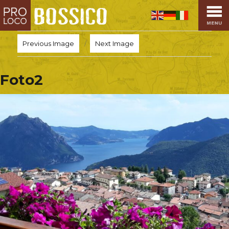
HOME
PRO LOCO
Previous Image
Next Image
L’ALTOPIANO
EVENTI
Foto2
PROMOZIONI
ASSOCIAZIONI
SPORT
OSPITALITÀ
SAPORI TIPICI
ARTE E CULTURA
COMMERCIO
DINTORNI
CONTATTI