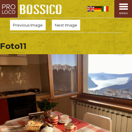
HOME
PRO LOCO
Previous Image
Next Image
L’ALTOPIANO
EVENTI
Foto11
PROMOZIONI
ASSOCIAZIONI
SPORT
OSPITALITÀ
SAPORI TIPICI
ARTE E CULTURA
COMMERCIO
DINTORNI
CONTATTI