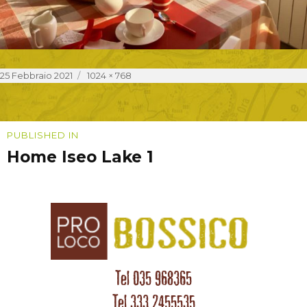
Posted
Full
25 Febbraio 2021
1024 × 768
on
size
Navigazione
PUBLISHED IN
Home Iseo Lake 1
articoli
Tel 035 968365
Tel 333 2455535