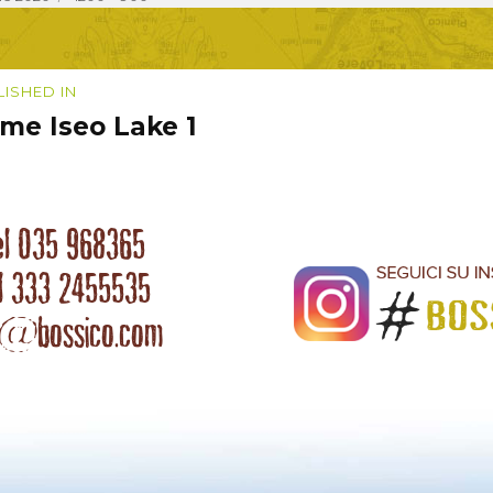
size
igazione
LISHED IN
me Iseo Lake 1
coli
el 035 968365
l 333 2455535
o@bossico.com