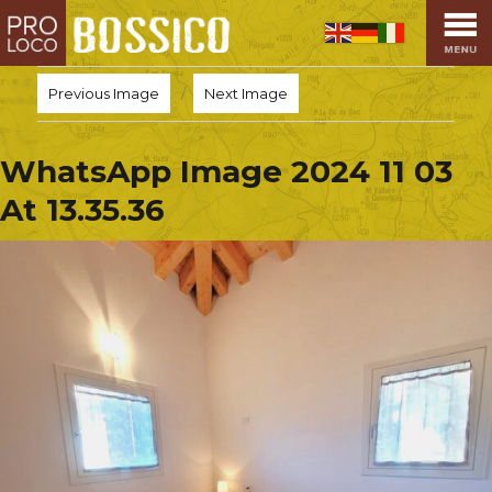
HOME
PRO LOCO
Previous Image
Next Image
L’ALTOPIANO
EVENTI
WhatsApp Image 2024 11 03
PROMOZIONI
At 13.35.36
ASSOCIAZIONI
SPORT
OSPITALITÀ
SAPORI TIPICI
ARTE E CULTURA
COMMERCIO
DINTORNI
CONTATTI