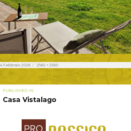
Posted
Full
4 Febbraio 2026
2560 × 2560
on
size
Navigazione
PUBLISHED IN
Casa Vistalago
articoli