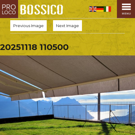
HOME
PRO LOCO
Previous Image
Next Image
L’ALTOPIANO
EVENTI
20251118 110500
PROMOZIONI
ASSOCIAZIONI
SPORT
OSPITALITÀ
SAPORI TIPICI
ARTE E CULTURA
COMMERCIO
DINTORNI
CONTATTI