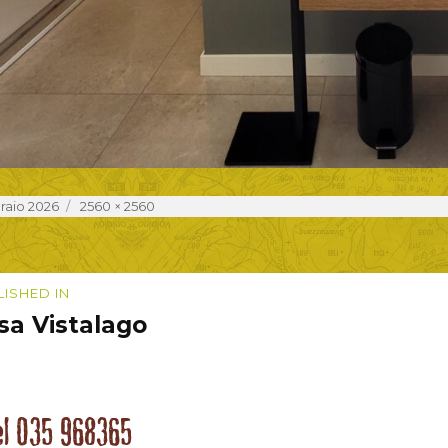
d
Full
raio 2026
2560 × 2560
size
igazione
LISHED IN
sa Vistalago
coli
el 035 968365