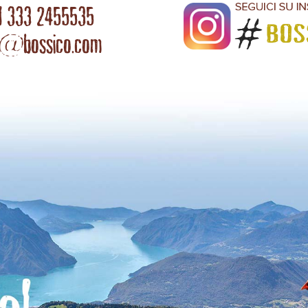
l 333 2455535
o@bossico.com