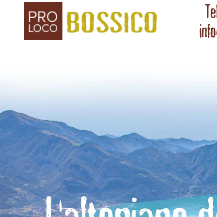
Te
inf