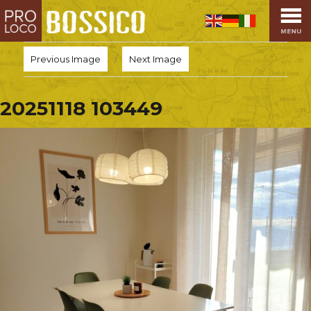
HOME
PRO LOCO
Previous Image
Next Image
L’ALTOPIANO
EVENTI
20251118 103449
PROMOZIONI
ASSOCIAZIONI
SPORT
OSPITALITÀ
SAPORI TIPICI
ARTE E CULTURA
COMMERCIO
DINTORNI
CONTATTI