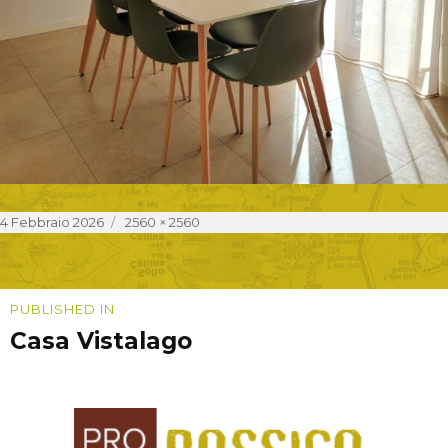
Posted
Full
4 Febbraio 2026
2560 × 2560
on
size
Navigazione
PUBLISHED IN
Casa Vistalago
articoli