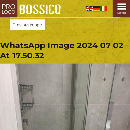
HOME
PRO LOCO
Previous Image
L’ALTOPIANO
EVENTI
WhatsApp Image 2024 07 02
PROMOZIONI
At 17.50.32
ASSOCIAZIONI
SPORT
OSPITALITÀ
SAPORI TIPICI
ARTE E CULTURA
COMMERCIO
DINTORNI
CONTATTI