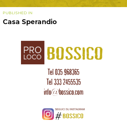
Navigazione
PUBLISHED IN
Casa Sperandio
articoli
Tel 035 968365
Tel 333 2455535
info@bossico.com