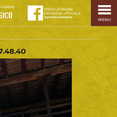
SPORT
OSPITALITÀ
SAPORI TIPICI
7.48.40
ARTE E CULTURA
COMMERCIO
DINTORNI
CONTATTI