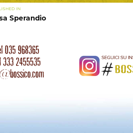
igazione
LISHED IN
sa Sperandio
coli
el 035 968365
l 333 2455535
o@bossico.com