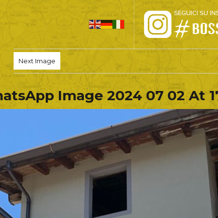
HOME
Next Image
PRO LOCO
atsApp Image 2024 07 02 At 1
L’ALTOPIANO
EVENTI
PROMOZIONI
ASSOCIAZIONI