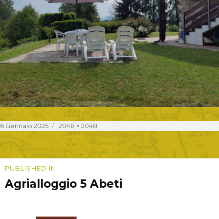
Posted
Full
6 Gennaio 2025
2048 × 2048
on
size
Navigazione
PUBLISHED IN
Agrialloggio 5 Abeti
articoli