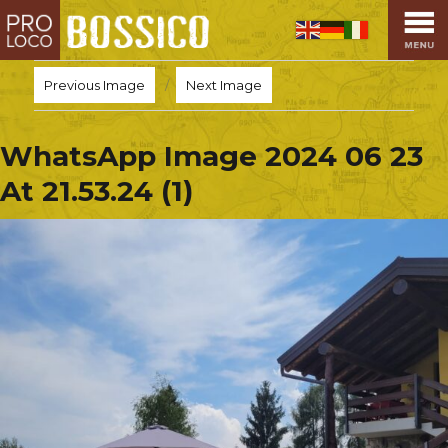
HOME
PRO LOCO
Previous Image
Next Image
L’ALTOPIANO
EVENTI
WhatsApp Image 2024 06 23
PROMOZIONI
At 21.53.24 (1)
ASSOCIAZIONI
SPORT
OSPITALITÀ
SAPORI TIPICI
ARTE E CULTURA
COMMERCIO
DINTORNI
CONTATTI