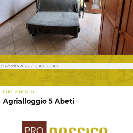
Posted
Full
27 Agosto 2023
2000 × 2000
on
size
Navigazione
PUBLISHED IN
Agrialloggio 5 Abeti
articoli