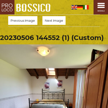
HOME
PRO LOCO
Previous Image
Next Image
L’ALTOPIANO
EVENTI
20230506 144552 (1) (Custom)
PROMOZIONI
ASSOCIAZIONI
SPORT
OSPITALITÀ
SAPORI TIPICI
ARTE E CULTURA
COMMERCIO
DINTORNI
CONTATTI