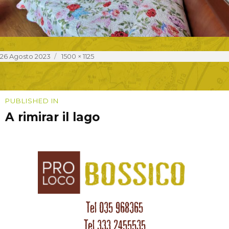
Posted
Full
26 Agosto 2023
1500 × 1125
on
size
Navigazione
PUBLISHED IN
A rimirar il lago
articoli
Tel 035 968365
Tel 333 2455535