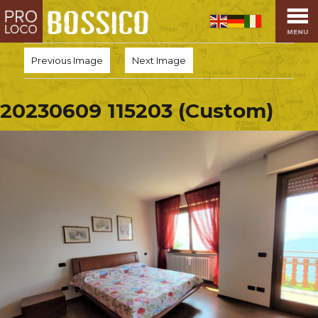
HOME
PRO LOCO
Previous Image
Next Image
L’ALTOPIANO
EVENTI
20230609 115203 (Custom)
PROMOZIONI
ASSOCIAZIONI
SPORT
OSPITALITÀ
SAPORI TIPICI
ARTE E CULTURA
COMMERCIO
DINTORNI
CONTATTI