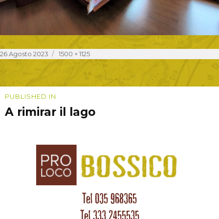
Posted
Full
26 Agosto 2023
1500 × 1125
on
size
Navigazione
PUBLISHED IN
A rimirar il lago
articoli
Tel 035 968365
Tel 333 2455535