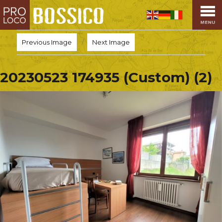
HOME
PRO LOCO
Previous Image
Next Image
L’ALTOPIANO
EVENTI
20230523 174935 (Custom) (2)
PROMOZIONI
ASSOCIAZIONI
SPORT
OSPITALITÀ
SAPORI TIPICI
ARTE E CULTURA
COMMERCIO
DINTORNI
CONTATTI