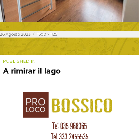
Posted
Full
26 Agosto 2023
1500 × 1125
on
size
Navigazione
PUBLISHED IN
A rimirar il lago
articoli
Tel 035 968365
Tel 333 2455535