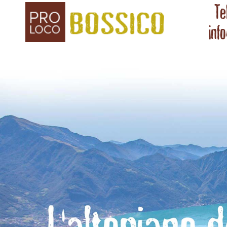
Te
inf