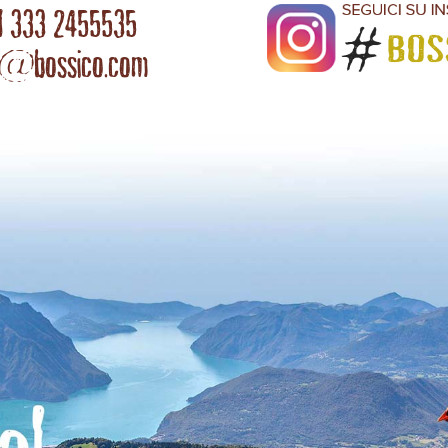
l 333 2455535
o@bossico.com