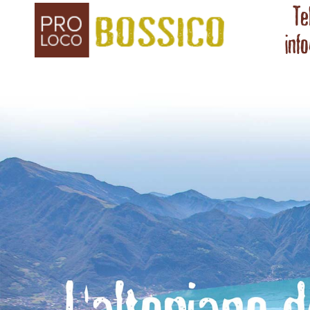
Te
inf