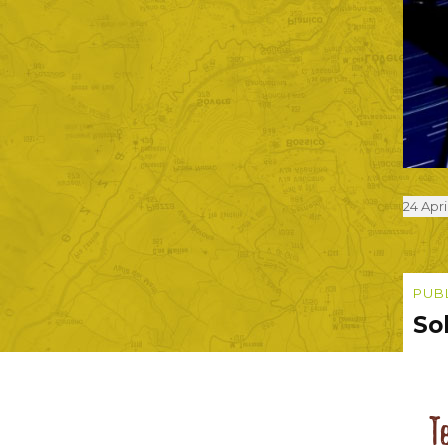
Poste
24 Apri
on
Nav
PUB
Sol
arti
T