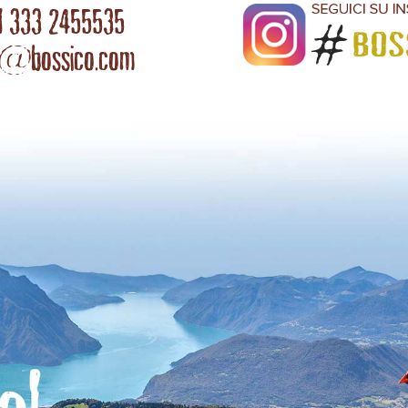
l 333 2455535
o@bossico.com