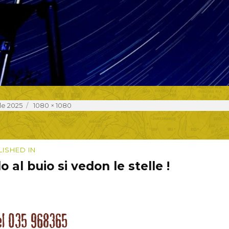
d
Full
le 2025
1080 × 1080
size
igazione
LISHED IN
o al buio si vedon le stelle !
coli
el 035 968365