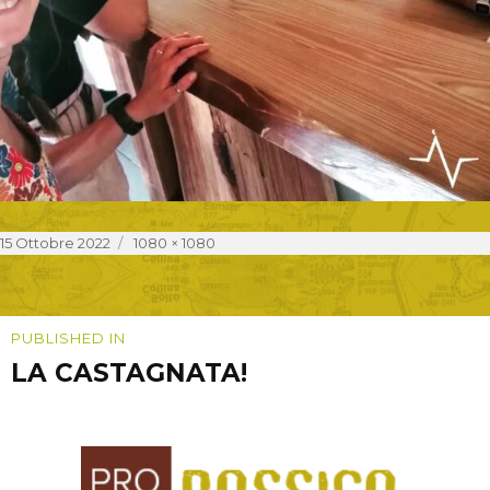
Posted
Full
15 Ottobre 2022
1080 × 1080
on
size
Navigazione
PUBLISHED IN
LA CASTAGNATA!
articoli