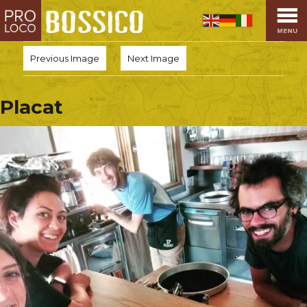
HOME
PRO LOCO
Previous Image
Next Image
L’ALTOPIANO
EVENTI
Placat
PROMOZIONI
ASSOCIAZIONI
SPORT
OSPITALITÀ
SAPORI TIPICI
ARTE E CULTURA
COMMERCIO
DINTORNI
CONTATTI