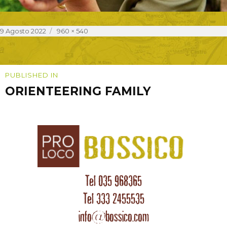
Posted
Full
9 Agosto 2022
960 × 540
on
size
Navigazione
PUBLISHED IN
ORIENTEERING FAMILY
articoli
Tel 035 968365
Tel 333 2455535
info@bossico.com