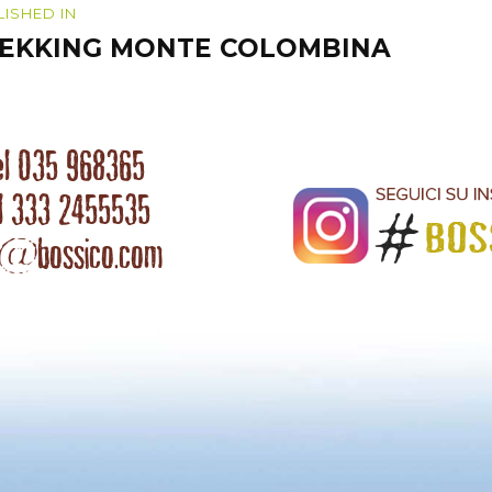
igazione
LISHED IN
EKKING MONTE COLOMBINA
coli
el 035 968365
l 333 2455535
o@bossico.com