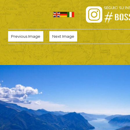
HOME
Previous Image
Next Image
PRO LOCO
L’ALTOPIANO
EVENTI
PROMOZIONI
ASSOCIAZIONI