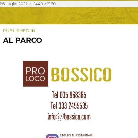
Posted
Full
26 Luglio 2022
1440 × 2160
on
size
Navigazione
PUBLISHED IN
AL PARCO
articoli
Tel 035 968365
Tel 333 2455535
info@bossico.com