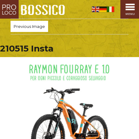
HOME
PRO LOCO
Previous Image
L’ALTOPIANO
EVENTI
210515 Insta
PROMOZIONI
ASSOCIAZIONI
SPORT
OSPITALITÀ
SAPORI TIPICI
ARTE E CULTURA
COMMERCIO
DINTORNI
CONTATTI