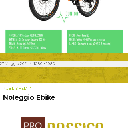
Posted
Full
27 Maggio 2021
1080 × 1080
on
size
Navigazione
PUBLISHED IN
Noleggio Ebike
articoli