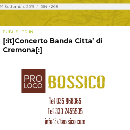
Posted
Full
14 Settembre 2019
564 × 268
on
size
Navigazione
PUBLISHED IN
[:it]Concerto Banda Citta’ di
articoli
Cremona[:]
Tel 035 968365
Tel 333 2455535
info@bossico.com