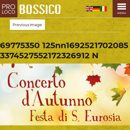
HOME
PRO LOCO
Previous Image
L’ALTOPIANO
EVENTI
69775350 125nn1692521702085
PROMOZIONI
3374527552172326912 N
ASSOCIAZIONI
SPORT
OSPITALITÀ
SAPORI TIPICI
ARTE E CULTURA
COMMERCIO
DINTORNI
CONTATTI