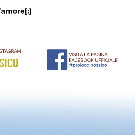
l’amore[:]