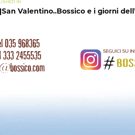
igazione
LISHED IN
t]San Valentino..Bossico e i giorni del
coli
el 035 968365
l 333 2455535
o@bossico.com