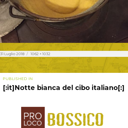
Posted
Full
31 Luglio 2018
1062 × 1032
on
size
Navigazione
PUBLISHED IN
[:it]Notte bianca del cibo italiano[:]
articoli