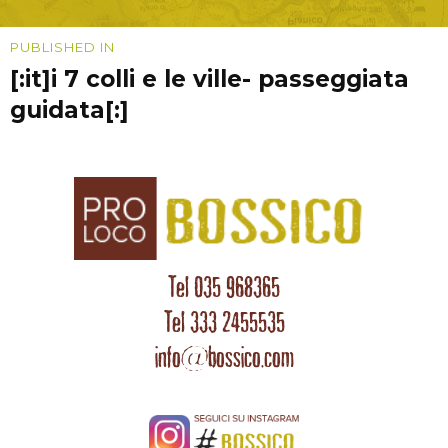
Navigazione
PUBLISHED IN
[:it]i 7 colli e le ville- passeggiata
articoli
guidata[:]
Tel 035 968365
Tel 333 2455535
info@bossico.com