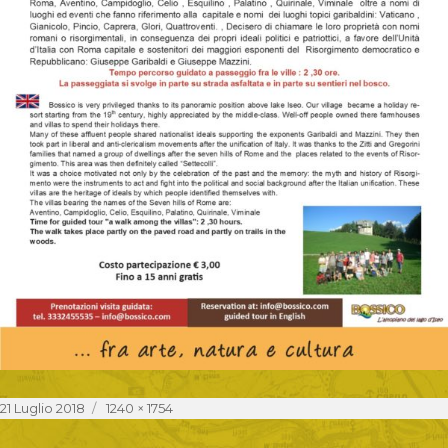
Posted
Full
21 Luglio 2018
1240 × 1754
on
size