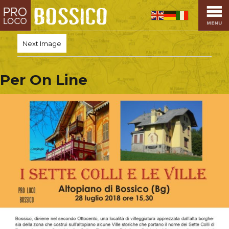
HOME
PRO LOCO
Next Image
L’ALTOPIANO
EVENTI
Per On Line
PROMOZIONI
ASSOCIAZIONI
SPORT
OSPITALITÀ
SAPORI TIPICI
ARTE E CULTURA
COMMERCIO
DINTORNI
CONTATTI