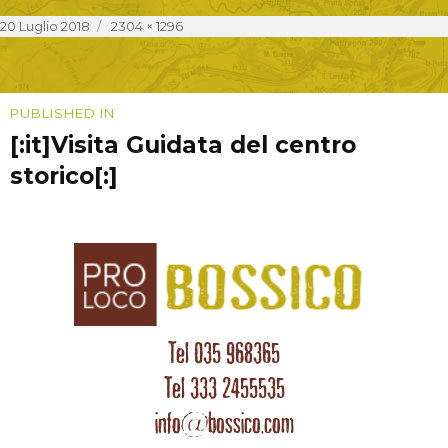
Posted
Full
20 Luglio 2018
2304 × 1296
on
size
Navigazione
PUBLISHED IN
[:it]Visita Guidata del centro
articoli
storico[:]
Tel 035 968365
Tel 333 2455535
info@bossico.com