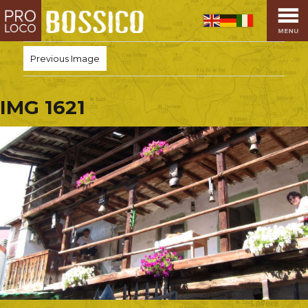
HOME
PRO LOCO
Previous Image
L’ALTOPIANO
EVENTI
IMG 1621
PROMOZIONI
ASSOCIAZIONI
SPORT
OSPITALITÀ
SAPORI TIPICI
ARTE E CULTURA
COMMERCIO
DINTORNI
CONTATTI