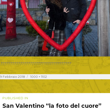
????????????????????????????????????
Posted
Full
9 Febbraio 2018
1000 × 1102
on
size
Navigazione
PUBLISHED IN
San Valentino “la foto del cuore”
articoli