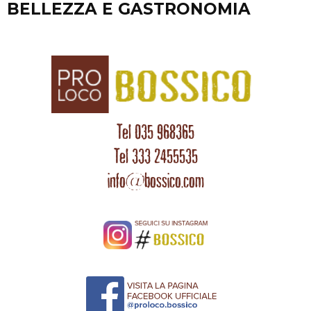
precedente:
BELLEZZA E GASTRONOMIA
Tel 035 968365
Tel 333 2455535
info@bossico.com