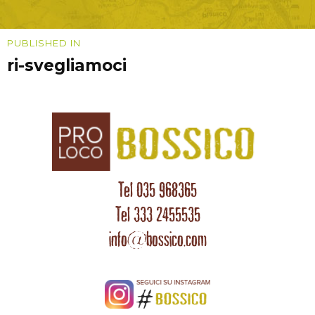
Navigazione
PUBLISHED IN
ri-svegliamoci
articoli
Tel 035 968365
Tel 333 2455535
info@bossico.com