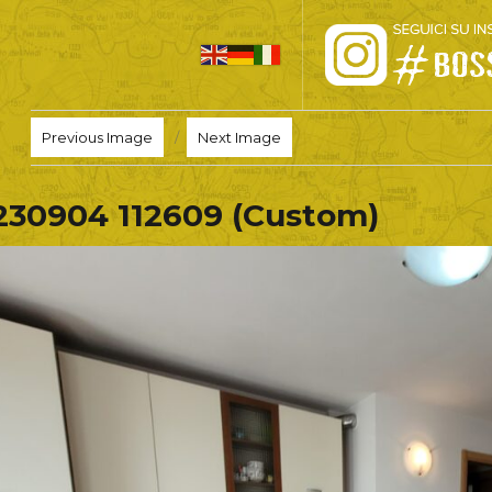
HOME
Previous Image
Next Image
PRO LOCO
230904 112609 (Custom)
L’ALTOPIANO
EVENTI
PROMOZIONI
ASSOCIAZIONI