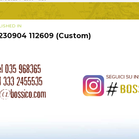
size
igazione
LISHED IN
230904 112609 (Custom)
coli
el 035 968365
l 333 2455535
o@bossico.com